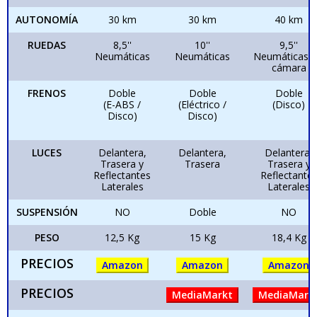
AUTONOMÍA
30 km
30 km
40 km
RUEDAS
8,5''
10''
9,5''
Neumáticas
Neumáticas
Neumáticas s
cámara
FRENOS
Doble
Doble
Doble
(E-ABS /
(Eléctrico /
(Disco)
Disco)
Disco)
LUCES
Delantera,
Delantera,
Delantera,
Trasera y
Trasera
Trasera y
Reflectantes
Reflectante
Laterales
Laterales
SUSPENSIÓN
NO
Doble
NO
PESO
12,5 Kg
15 Kg
18,4 Kg
PRECIOS
Amazon
Amazon
Amazon
PRECIOS
MediaMarkt
MediaMark